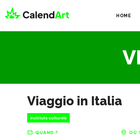
HOME
V
Viaggio in Italia
instituts culturels
QUAND ?
OÙ 