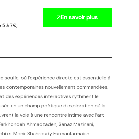
En savoir plus
e 5 à 7€,
ie soufie, où l’expérience directe est essentielle à
res contemporaines nouvellement commandées,
 et des expériences interactives rythment le
usée en un champ poétique d’exploration où la
vrent la voie à une rencontre intime avec l’art
: Farkhondeh Ahmadzadeh, Sanaz Mazinani,
chi et Monir Shahroudy Farmanfarmaian.